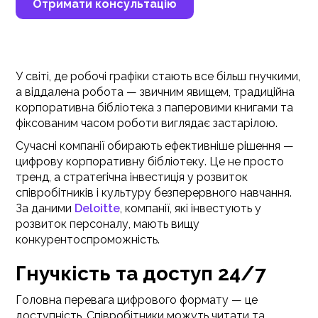
Отримати консультацію
У світі, де робочі графіки стають все більш гнучкими,
а віддалена робота — звичним явищем, традиційна
корпоративна бібліотека з паперовими книгами та
фіксованим часом роботи виглядає застарілою.
Сучасні компанії обирають ефективніше рішення —
цифрову корпоративну бібліотеку. Це не просто
тренд, а стратегічна інвестиція у розвиток
співробітників і культуру безперервного навчання.
За даними
Deloitte
, компанії, які інвестують у
розвиток персоналу, мають вищу
конкурентоспроможність.
Гнучкість та доступ 24/7
Головна перевага цифрового формату — це
доступність. Співробітники можуть читати та