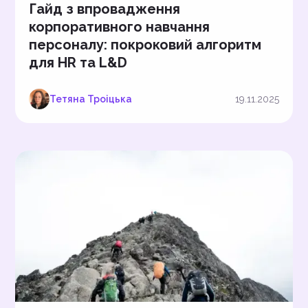
Гайд з впровадження
корпоративного навчання
персоналу: покроковий алгоритм
для HR та L&D
Тетяна Троіцька
19.11.2025