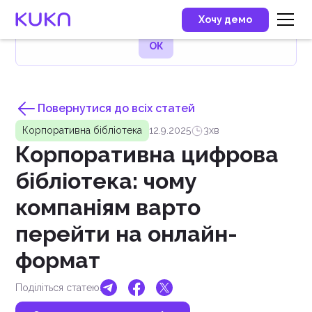
Користуючись цим вебсайтом, ви погоджуєтесь на
Хочу демо
використання нами файлів cookie
ОК
Повернутися до всіх статей
Корпоративна бібліотека
12.9.2025
3
хв
Корпоративна цифрова
бібліотека: чому
компаніям варто
перейти на онлайн-
формат
Поділіться статею: