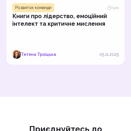
Розвиток команди
5
хв
Книги про лідерство, емоційний
інтелект та критичне мислення
Тетяна Троіцька
05.11.2025
Приєднуйтесь до